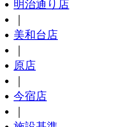
明治通り店
｜
美和台店
｜
原店
｜
今宿店
｜
施設基準