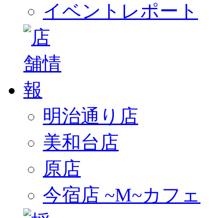
イベントレポート
明治通り店
美和台店
原店
今宿店 ~M~カフェ